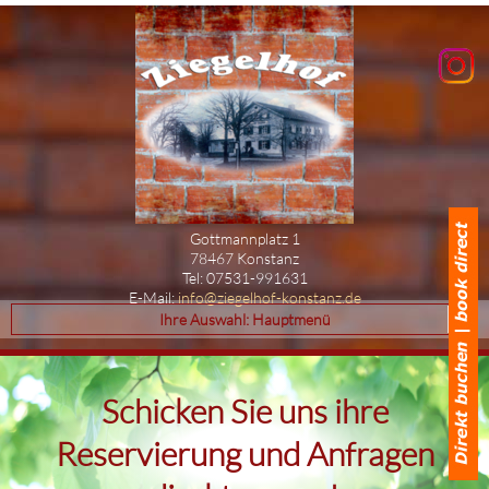
Gottmannplatz 1
78467 Konstanz
Tel: 07531-991631
E-Mail:
info@ziegelhof-konstanz.de
Ihre Auswahl: Hauptmenü
Schicken Sie uns ihre
Reservierung und Anfragen